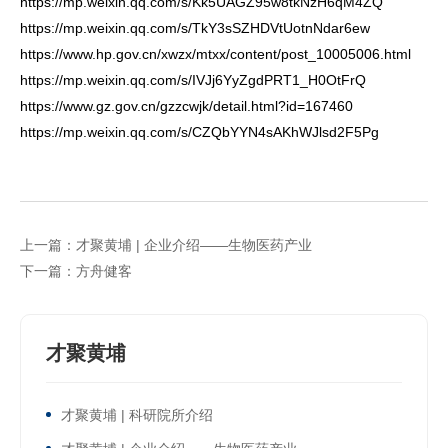
https://mp.weixin.qq.com/s/Kk5UAGZ95w8tkNzH6qM4ZQ
https://mp.weixin.qq.com/s/TkY3sSZHDVtUotnNdar6ew
https://www.hp.gov.cn/xwzx/mtxx/content/post_10005006.html
https://mp.weixin.qq.com/s/IVJj6YyZgdPRT1_H0OtFrQ
https://www.gz.gov.cn/gzzcwjk/detail.html?id=167460
https://mp.weixin.qq.com/s/CZQbYYN4sAKhWJlsd2F5Pg
上一篇：才聚黄埔 | 企业介绍——生物医药产业
下一篇：方舟健客
才聚黄埔
才聚黄埔 | 科研院所介绍