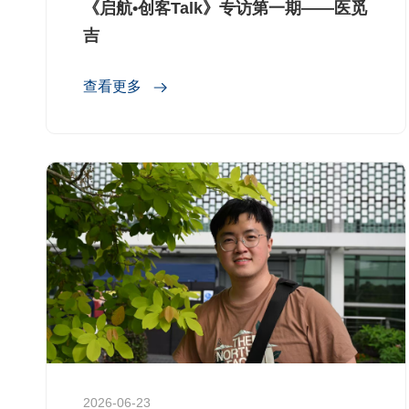
《启航•创客Talk》专访第一期——医觅
吉
查看更多
2026-06-23