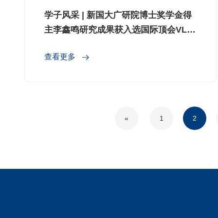
学子风采 | 新国大广研院博士奖学金得
主李鑫鸣研究成果获入选国际顶会VLSI
2026，突破新型存储器能效与集成瓶颈
查看更多
«
1
2